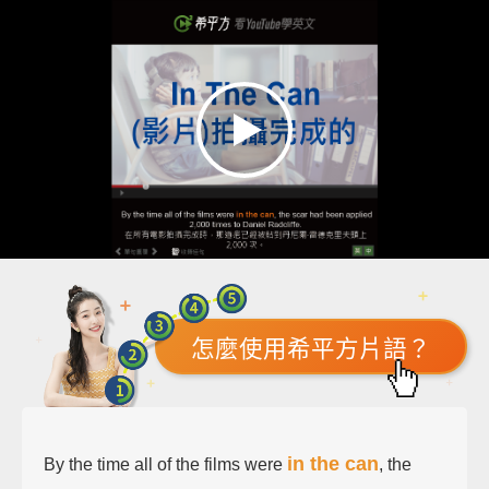
怎麼使用希平方片語？
in the can
By the time all of the films were
, the