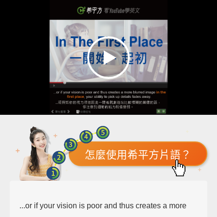
怎麼使用希平方片語？
...or if your vision is poor and thus creates a more