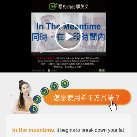
怎麼使用希平方片語？
In the meantime
, it begins to break down your fat