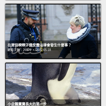
在眾目睽睽下違反蠢法律會發生什麼事？
觀看次數：26579 • 2022-05-18
小企鵝寶寶長大的第一步