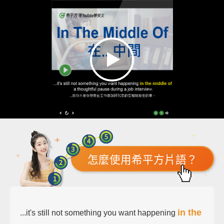
怎麼使用希平方片語？
in the
...it's still not something you want happening