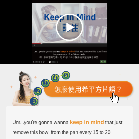
怎麼使用希平方片語？
keep in mind
Um...you're gonna wanna
that just
remove this bowl from the pan every 15 to 20