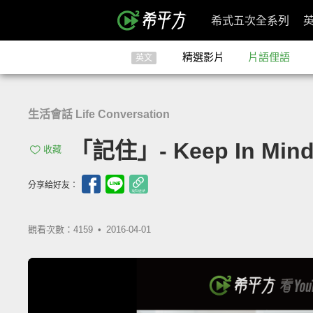
希式五次全系列
精選影片
片語俚語
英文
生活會話 Life Conversation
「記住」- Keep In Min
收藏
分享給好友：
觀看次數：4159 •
2016-04-01