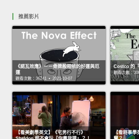
推薦影片
《諾瓦效應》－－骨牌般相依的好運與厄
Costco
運
觀看次數：30051
觀看次數：36241 • 2021-10-07
【看美劇學英文】《宅男行不行》
【看時事學
Sheldon 超不會玩『你畫我猜』？！
蘭？