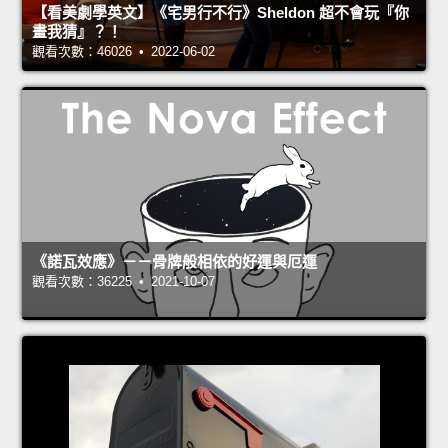
【看美劇學英文】《宅男行不行》Sheldon 超不會玩『你
畫我猜』？！
觀看次數：46026 • 2022-06-02
《諾瓦效應》－－骨牌般相依的好運與厄運
觀看次數：36225 • 2021-10-07