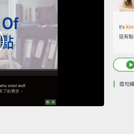
kin
It's
這有點
造句