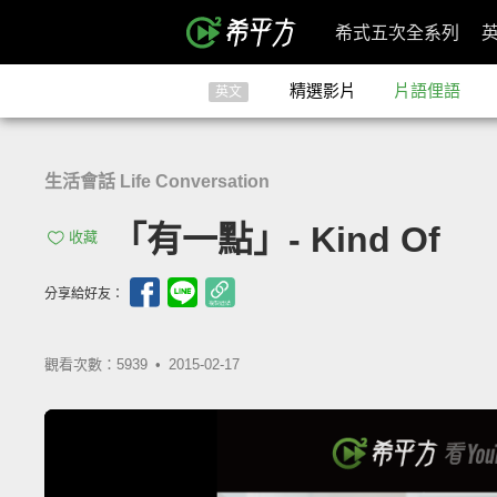
希式五次全系列
精選影片
片語俚語
英文
生活會話 Life Conversation
「有一點」- Kind Of
收藏
分享給好友：
觀看次數：5939 •
2015-02-17