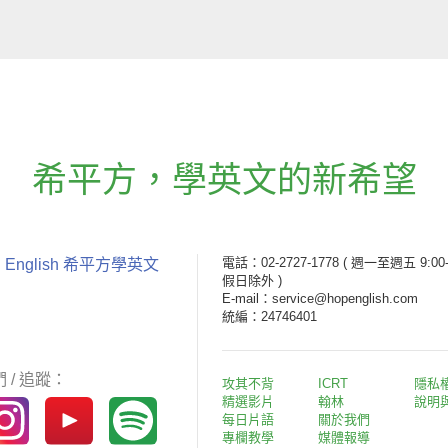
希平方
，
學英文的新希望
電話：02-2727-1778
( 週一至週五 9:00-
 English 希平方學英文
假日除外 )
E-mail：service@hopenglish.com
統編：24746401
 / 追蹤：
攻其不背
ICRT
隱私
精選影片
翰林
說明
每日片語
關於我們
專欄教學
媒體報導