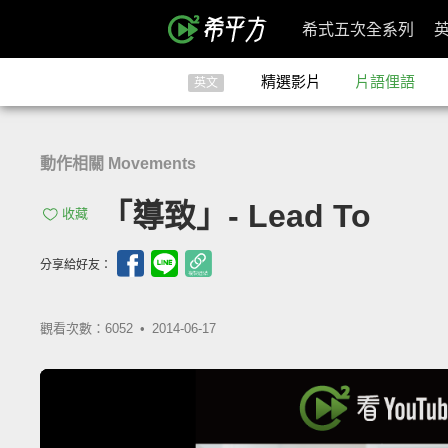
希式五次全系列
精選影片
片語俚語
英文
動作相關 Movements
「導致」- Lead To
收藏
分享給好友：
觀看次數：6052 •
2014-06-17