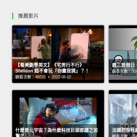
推薦影片
【看美劇學英文】《宅男行不行》
週三放假日
Sheldon 超不會玩『你畫我猜』？！
觀看次數：31695
觀看次數：46031 • 2022-06-02
什麼是元宇宙？為什麼科技巨頭都趨之若
法國腔很性
鶩？
觀看次數：25063