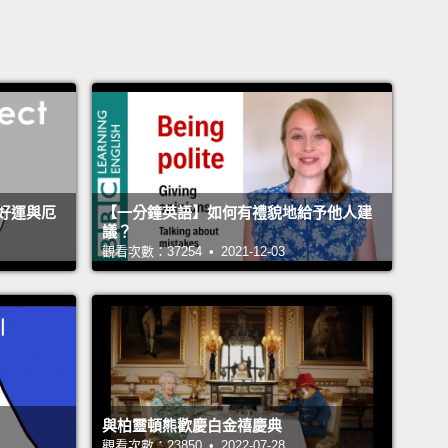
好運與厄
【一分鐘英語】如何有禮貌地給予他人建
議？
觀看次數：37254 • 2021-12-03
與柏靈頓熊歡慶白金禧慶典
觀看次數：23850 • 2022-07-28