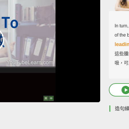
In turn
of the 
leadi
這些腫
吸，可
造句