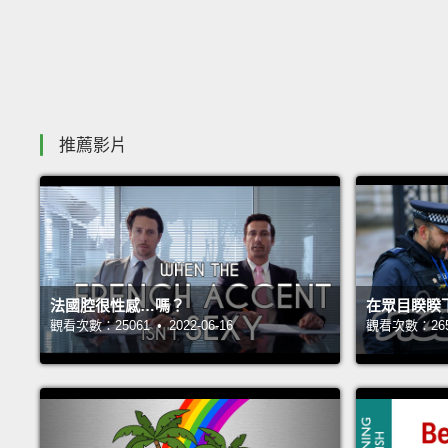
推薦影片
法國腔很性感…嗎？
在眾目睽睽
觀看次數：25061 • 2022-06-16
觀看次數：26540