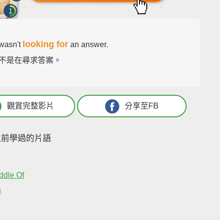
looking for
wasn't
an answer.
oe 不是在尋求答案。
觀賞完整影片
分享至FB
之前學過的片語
ddle Of
h