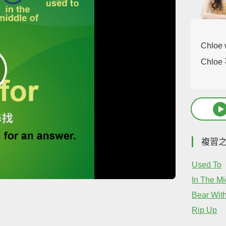
Chloe 
Chl
複習
Used To
In The Mi
Bear Wit
Rip Up