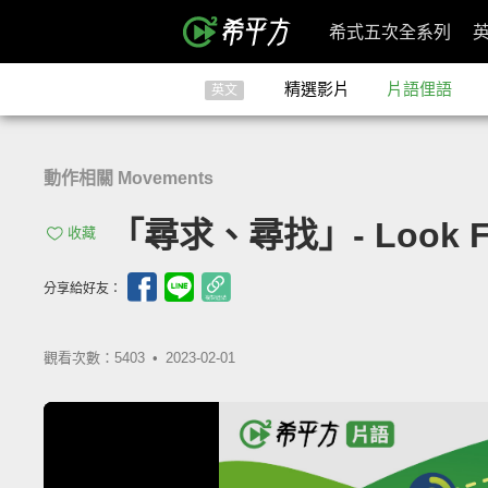
希式五次全系列
精選影片
片語俚語
英文
動作相關 Movements
「尋求、尋找」- Look F
收藏
分享給好友：
觀看次數：5403 •
2023-02-01