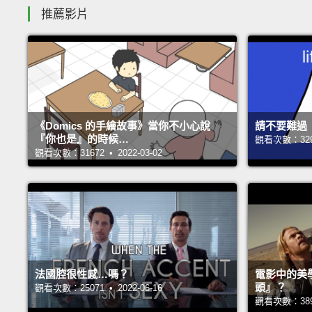
推薦影片
《Domics 的手繪故事》當你不小心說
請不要難過
『你也是』的時候…
觀看次數：32998
觀看次數：31672 • 2022-03-02
法國腔很性感…嗎？
電影中的美
頭』？
觀看次數：25071 • 2022-06-16
觀看次數：38993