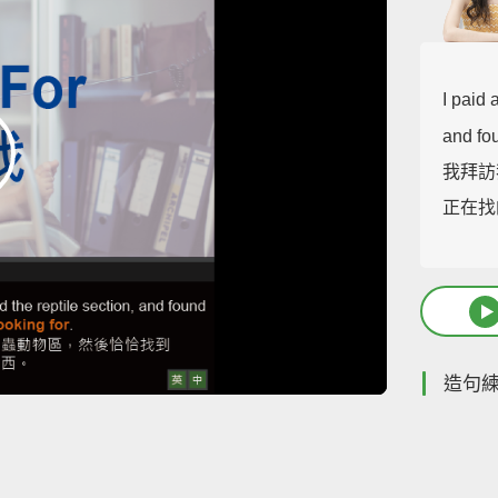
I paid 
and fo
我拜訪
正在找
造句