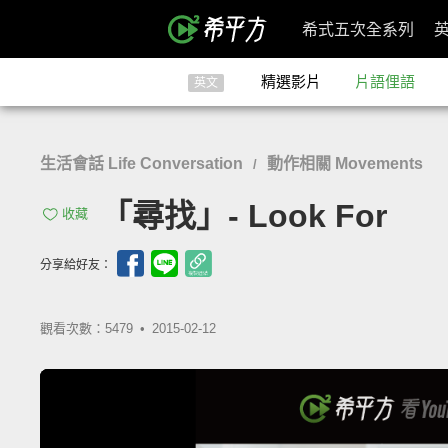
希式五次全系列
精選影片
片語俚語
英文
生活會話 Life Conversation
動作相關 Movements
/
「尋找」- Look For
收藏
分享給好友：
觀看次數：5479 •
2015-02-12