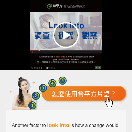
怎麼使用希平方片語？
look into
Another factor to
is how a change would