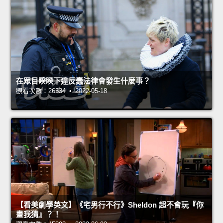
在眾目睽睽下違反蠢法律會發生什麼事？
觀看次數：26534 • 2022-05-18
【看美劇學英文】《宅男行不行》Sheldon 超不會玩『你
畫我猜』？！