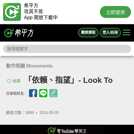
希平方
攻其不背
立即使用
App 開放下載中
購買課程
登入/註冊
動作相關 Movements
「依賴、指望」- Look To
收藏
分享給好友：
觀看次數：5889 •
2014-09-26