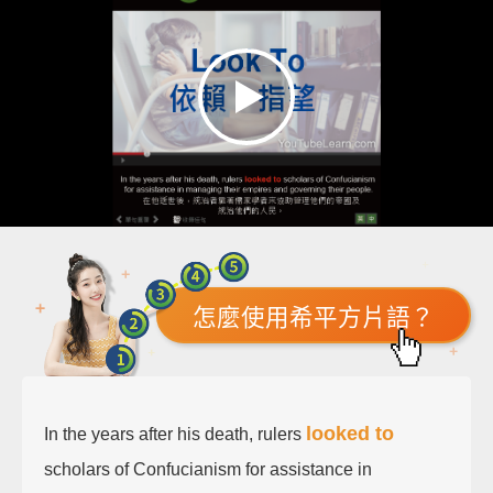
怎麼使用希平方片語？
looked to
In the years after his death, rulers
scholars of Confucianism for assistance in