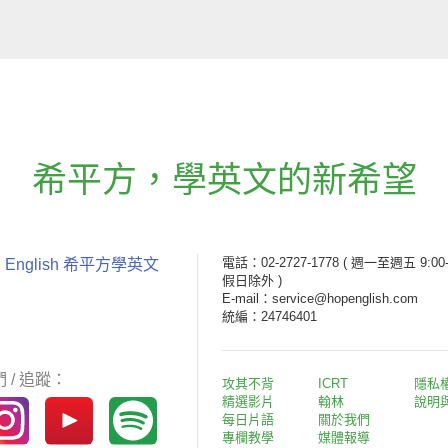
希平方
，
學英文的新希望
電話：02-2727-1778
( 週一至週五 9:00-
 English 希平方學英文
假日除外 )
E-mail：service@hopenglish.com
統編：24746401
 / 追蹤：
攻其不背
ICRT
隱私
精選影片
翰林
說明
每日片語
關於我們
專欄教學
媒體報導