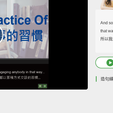
And so
that wa
所以我
造句