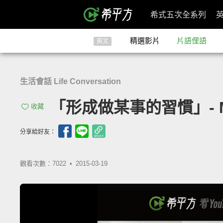
希式五次全系列
精選影片
片語俚語
英文
生活會話 Life Conversation
「形成做某事的習慣」- Make
收藏
分享給好友：
觀看次數：7022 •
2015-03-19