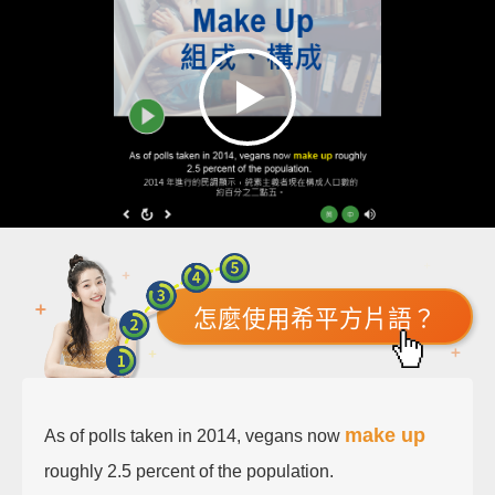
怎麼使用希平方片語？
make up
As of polls taken in 2014, vegans now
roughly 2.5 percent of the population.