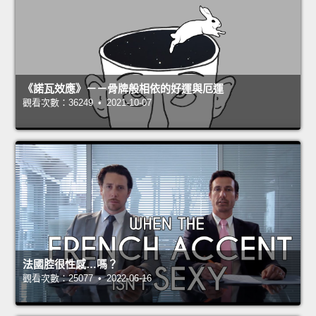
《諾瓦效應》－－骨牌般相依的好運與厄運
觀看次數：36249 • 2021-10-07
法國腔很性感…嗎？
觀看次數：25077 • 2022-06-16