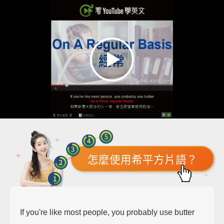
怎麼使用希平方片語？
If you're like most people, you probably use butter