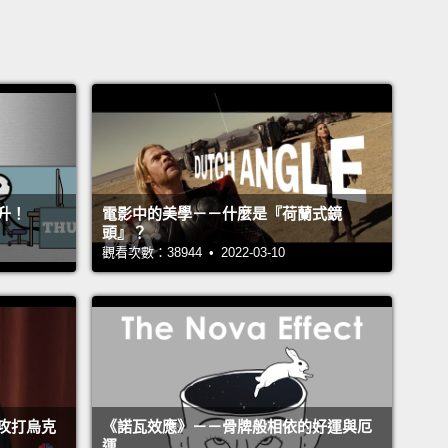
升！
電影中的美學－－什麼是『荷蘭式鏡
頭』？
觀看次數：38944 • 2022-03-10
攻打烏克
《諾瓦效應》－－骨牌般相依的好運與厄
運