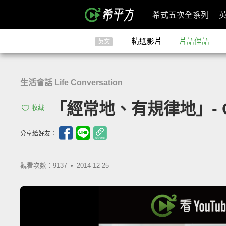
希式五次全系列
精選影片
片語俚語
英文
生活會話 Life Conversation
「經常地、有規律地」- On A
收藏
分享給好友：
觀看次數：9137 •
2014-12-25