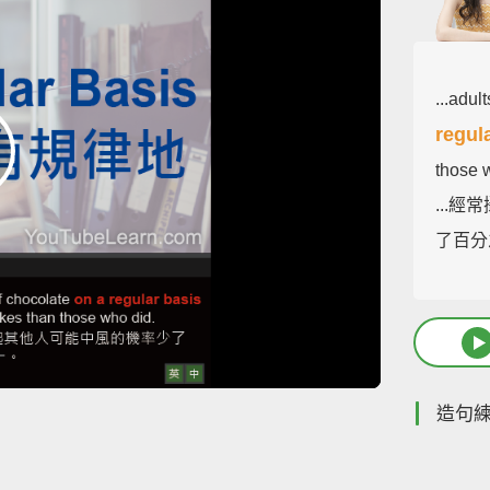
...adu
regul
those 
...
了百分
造句