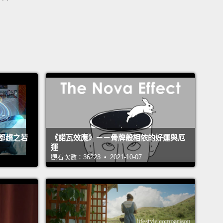
都趨之若
《諾瓦效應》－－骨牌般相依的好運與厄
運
觀看次數：36223 • 2021-10-07