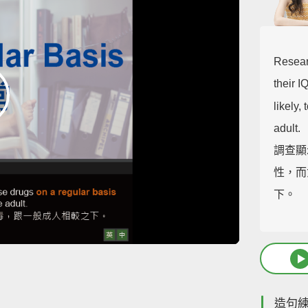
Resear
their I
likely,
adult.
調查顯
性，而
下。
造句