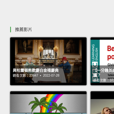
推薦影片
與柏靈頓熊歡慶白金禧慶典
【一分鐘英
議？
觀看次數：23847 • 2022-07-28
觀看次數：37248