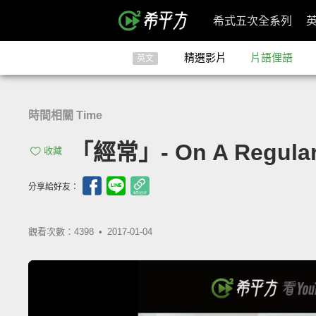
希式五次全系列
精選影片
片語俚語
英文
時間相關 Time
「經常」- On A Regular
收藏
分享給好友：
觀看次數：4398 •
2017-01-04