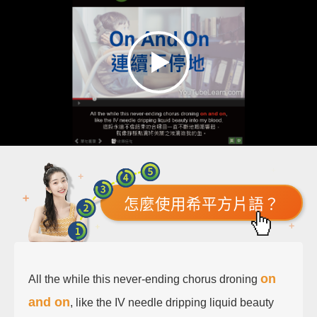
怎麼使用希平方片語？
on
All the while this never-ending chorus droning
and on
, like the IV needle dripping liquid beauty