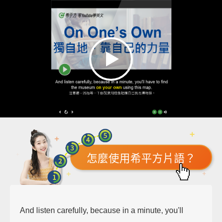
怎麼使用希平方片語？
And listen carefully, because in a minute, you'll