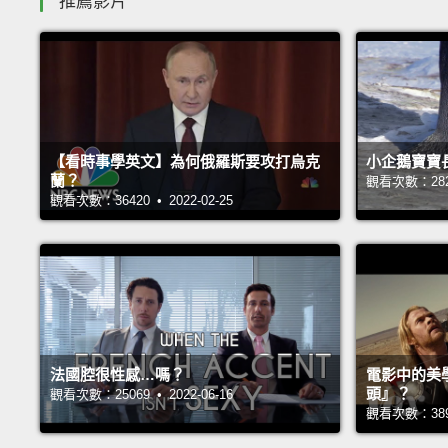
推薦影片
【看時事學英文】為何俄羅斯要攻打烏克
小企鵝寶寶
蘭？
觀看次數：28242
觀看次數：36420 • 2022-02-25
法國腔很性感…嗎？
電影中的美
頭』？
觀看次數：25069 • 2022-06-16
觀看次數：38987