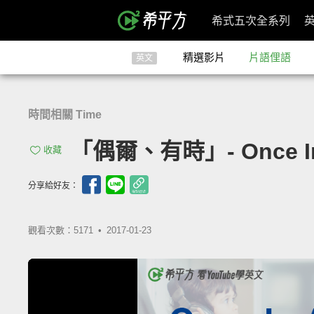
希式五次全系列
精選影片
片語俚語
英文
時間相關 Time
「偶爾、有時」- Once In 
收藏
分享給好友：
觀看次數：5171 •
2017-01-23