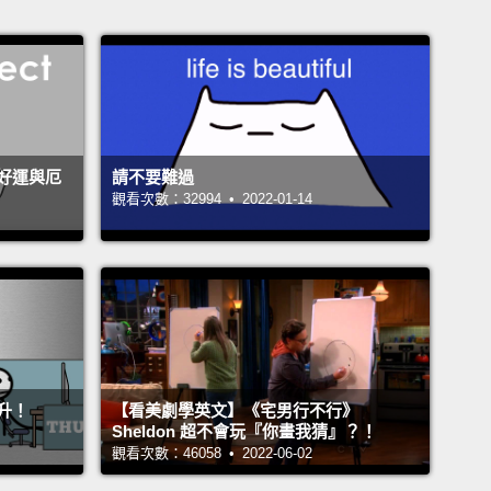
好運與厄
請不要難過
觀看次數：32994 • 2022-01-14
升！
【看美劇學英文】《宅男行不行》
Sheldon 超不會玩『你畫我猜』？！
觀看次數：46058 • 2022-06-02