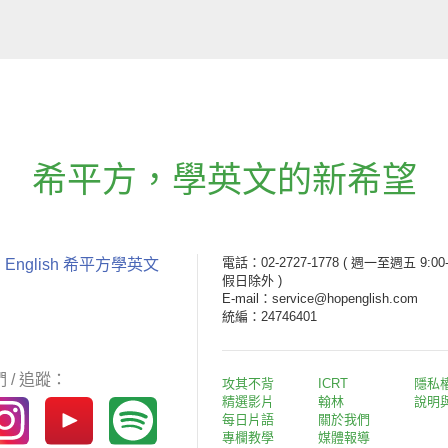
希平方
，
學英文的新希望
電話：02-2727-1778
( 週一至週五 9:00-
 English 希平方學英文
假日除外 )
E-mail：service@hopenglish.com
統編：24746401
 / 追蹤：
攻其不背
ICRT
隱私
精選影片
翰林
說明
每日片語
關於我們
專欄教學
媒體報導