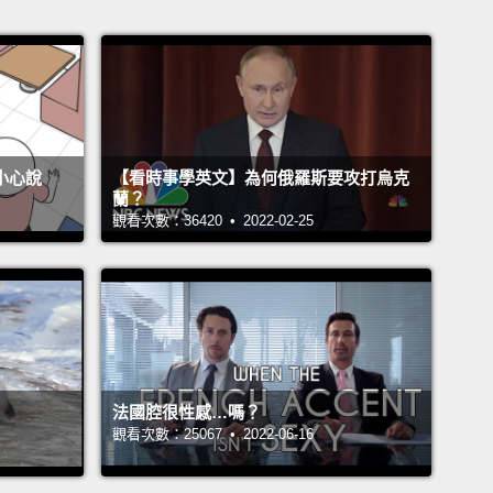
不小心說
【看時事學英文】為何俄羅斯要攻打烏克
蘭？
觀看次數：36420 • 2022-02-25
法國腔很性感…嗎？
觀看次數：25067 • 2022-06-16