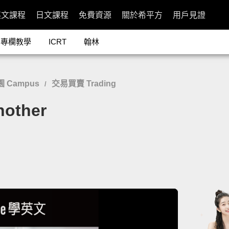
英文課程
日文課程
免費資源
關於希平方
用戶見證
專欄教學
ICRT
翰林
 Campus
交易買賣 Trading
/
other