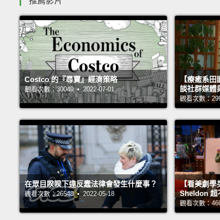
推薦影片
Costco 的『尋寶』經濟策略
【療癒系田園
談社群媒體
觀看次數：30049 • 2022-07-01
觀看次數：29998
在眾目睽睽下違反蠢法律會發生什麼事？
【看美劇學
Sheldo
觀看次數：26548 • 2022-05-18
觀看次數：46043