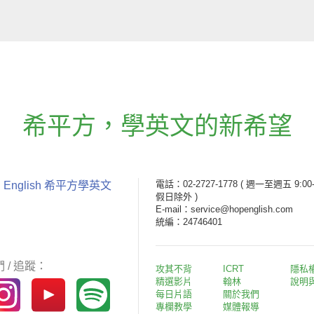
希平方
，
學英文的新希望
電話：02-2727-1778
( 週一至週五 9:00-
 English 希平方學英文
假日除外 )
E-mail：service@hopenglish.com
統編：24746401
 / 追蹤：
攻其不背
ICRT
隱私
精選影片
翰林
說明
每日片語
關於我們
專欄教學
媒體報導