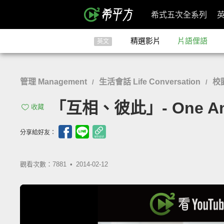
希式五次全系列
精選影片
片語俚語
英文
管理 Management
生活會話 Life Conversation
校園
/
/
「互相、彼此」- One An
收藏
分享給好友：
觀看次數：7881 •
2014-02-12