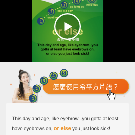
怎麼使用希平方片語？
This day and age, like eyebrow...you gotta at least
or else
have eyebrows on,
you just look sick!