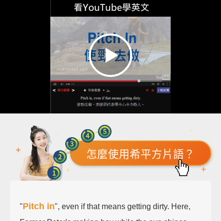
怎麼使用希平方片語？
Pitch in
"
", even if that means getting dirty. Here,