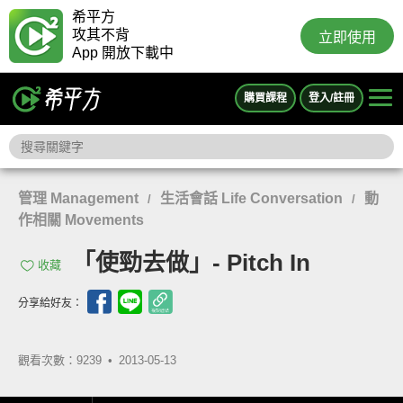
希平方
攻其不背
立即使用
App 開放下載中
購買課程
登入/註冊
管理 Management
生活會話 Life Conversation
動
/
/
作相關 Movements
「使勁去做」- Pitch In
收藏
分享給好友：
觀看次數：9239 •
2013-05-13