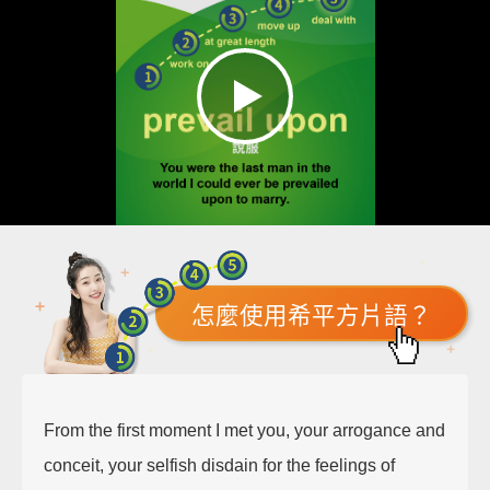
怎麼使用希平方片語？
From the first moment I met you, your arrogance and
conceit, your selfish disdain for the feelings of