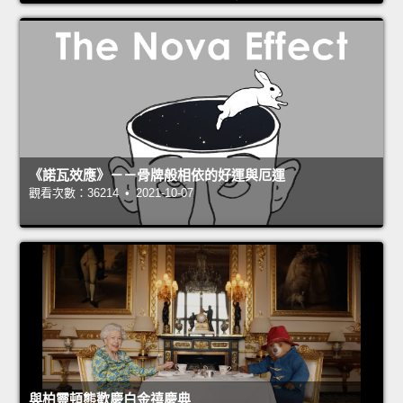
《諾瓦效應》－－骨牌般相依的好運與厄運
觀看次數：36214 • 2021-10-07
與柏靈頓熊歡慶白金禧慶典