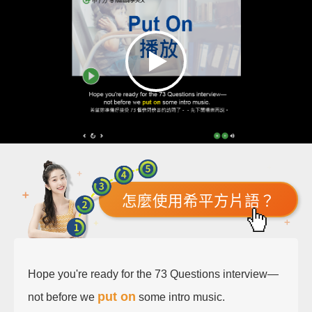
怎麼使用希平方片語？
Hope you're ready for the 73 Questions interview—
put on
not before we
some intro music.