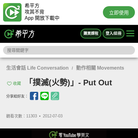
希平方
攻其不背
立即使用
App 開放下載中
購買課程
登入/註冊
生活會話 Life Conversation
動作相關 Movements
/
「撲滅(火勢)」- Put Out
收藏
分享給好友：
觀看次數：11303 •
2012-07-03