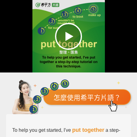
怎麼使用希平方片語？
put together
To help you get started, I've
a step-