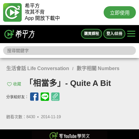
希平方
攻其不背
立即使用
App 開放下載中
購買課程
登入/註冊
生活會話 Life Conversation
數字相關 Numbers
/
「相當多」- Quite A Bit
收藏
分享給好友：
觀看次數：8430 •
2014-11-19