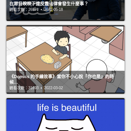
在眾目睽睽下違反蠢法律會發生什麼事？
觀看次數：26571 • 2022-05-18
《Domics 的手繪故事》當你不小心說『你也是』的時
候…
觀看次數：31693 • 2022-03-02