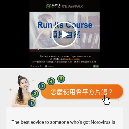
怎麼使用希平方片語？
The best advice to someone who's got Norovirus is