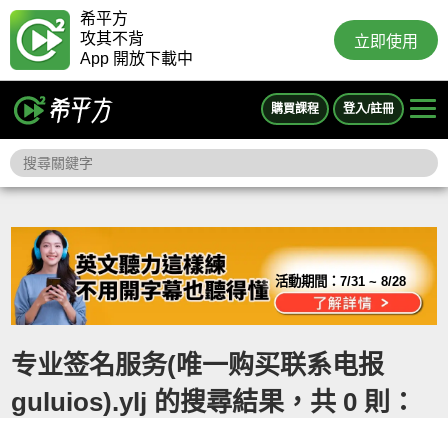
希平方
攻其不背
立即使用
App 開放下載中
購買課程
登入/註冊
活動期間：
7/31 ~ 8/28
专业签名服务(唯一购买联系电报
guluios).ylj 的搜尋結果，共 0 則：