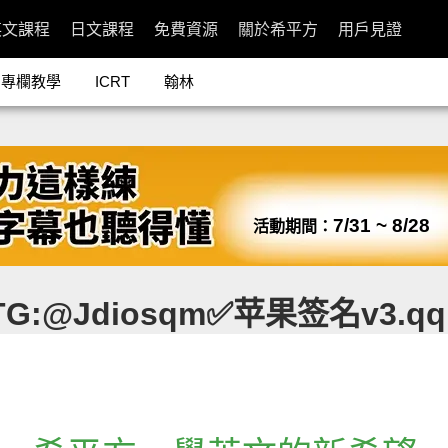
英文課程
日文課程
免費資源
關於希平方
用戶見證
專欄教學
ICRT
翰林
7/31 ~ 8/28
活動期間：
:@Jdiosqm✅苹果签名v3.q