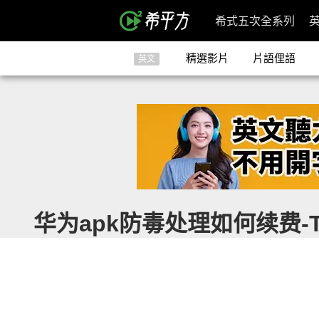
希式五次全系列
精選影片
片語俚語
英文
华为apk防毒处理如何续费-TG