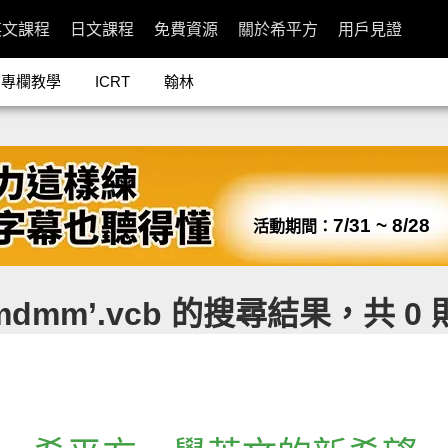
英文課程
日文課程
免費資源
關於希平方
用戶見證
專欄教學
ICRT
翰林
7/31 ~ 8/28
活動期間：
dmm’.vcb 的搜尋結果，共 0 