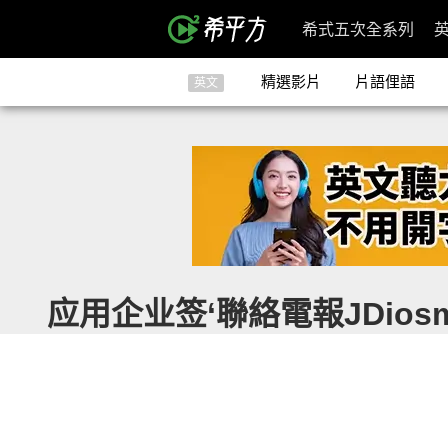
希式五次全系列
精選影片
片語俚語
英文
应用企业签‘聯絡電報JDiosm