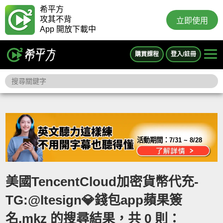
希平方
攻其不背
立即使用
App 開放下載中
購買課程
登入/註冊
活動期間：
7/31 ~ 8/28
美國TencentCloud加密貨幣代充-
TG:@ltesign💎錢包app蘋果簽
名.mkz 的搜尋結果，共 0 則：