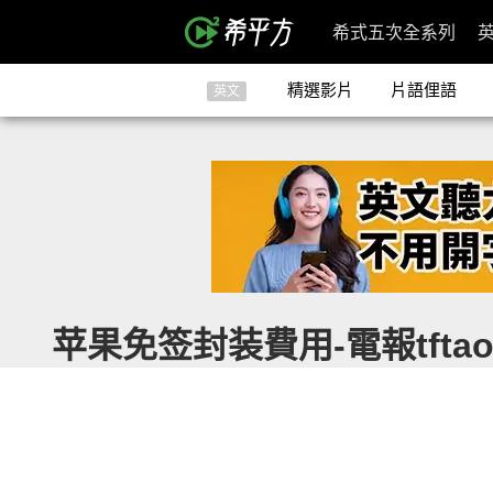
希式五次全系列
精選影片
片語俚語
英文
苹果免签封装費用-電報tftao