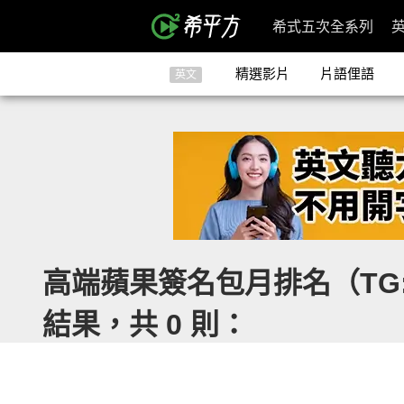
希式五次全系列
精選影片
片語俚語
英文
高端蘋果簽名包月排名（TG:S
結果，共 0 則：