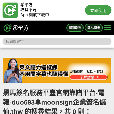
希平方
攻其不背
立即使用
App 開放下載中
購買課程
登入/註冊
活動期間：
7/31 ~ 8/28
黑馬簽名服務平臺官網靠譜平台-電
報-duo693🔔moonsign企業簽名儲
值.thw 的搜尋結果，共 0 則：