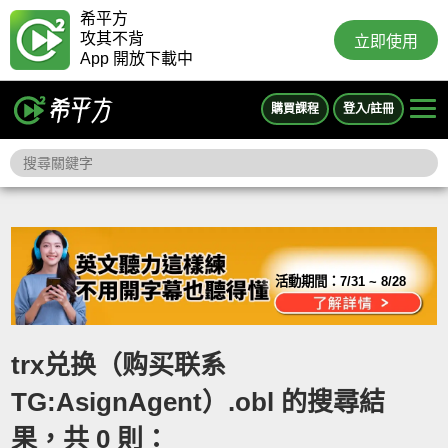
希平方
攻其不背
立即使用
App 開放下載中
購買課程
登入/註冊
活動期間：
7/31 ~ 8/28
trx兑换（购买联系
TG:AsignAgent）.obl 的搜尋結
果，共 0 則：