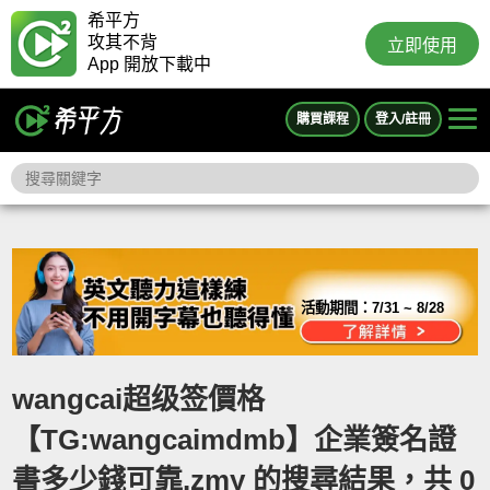
希平方
攻其不背
立即使用
App 開放下載中
購買課程
登入/註冊
活動期間：
7/31 ~ 8/28
wangcai超级签價格
【TG:wangcaimdmb】企業簽名證
書多少錢可靠.zmy 的搜尋結果，共 0