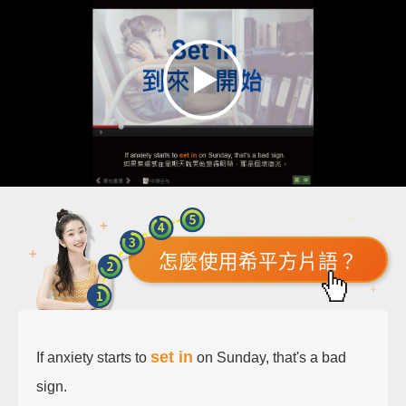
怎麼使用希平方片語？
set in
If anxiety starts to
on Sunday, that's a bad
sign.