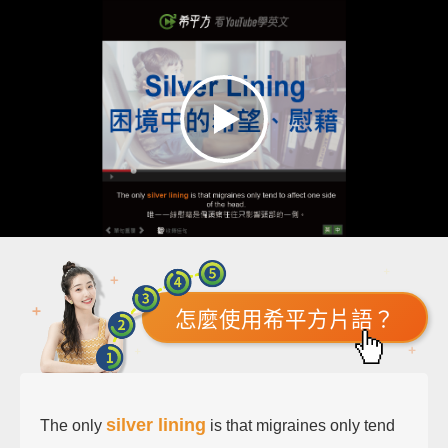
怎麼使用希平方片語？
silver lining
The only
is that migraines only tend