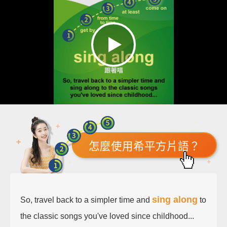
怎麼使用希平方片語？
sing along
So, travel back to a simpler time and
to
the classic songs you've loved since childhood...