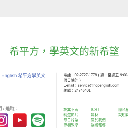
希平方
，
學英文的新希望
電話：02-2727-1778
( 週一至週五 9:00-
 English 希平方學英文
假日除外 )
E-mail：service@hopenglish.com
統編：24746401
 / 追蹤：
攻其不背
ICRT
隱私
精選影片
翰林
說明
每日片語
關於我們
專欄教學
媒體報導