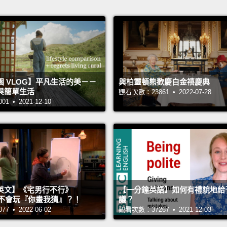
 VLOG】平凡生活的美－－
與柏靈頓熊歡慶白金禧慶典
與簡單生活
觀看次數：23861 • 2022-07-28
 • 2021-12-10
英文】《宅男行不行》
【一分鐘英語】如何有禮貌地給
n 超不會玩『你畫我猜』？！
議？
 • 2022-06-02
觀看次數：37267 • 2021-12-03