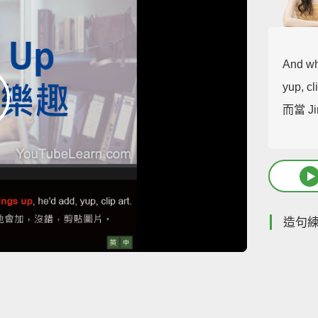
And wh
yup, cli
而當 
造句