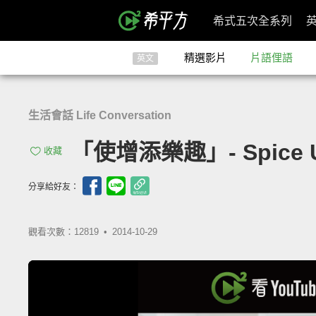
希式五次全系列
精選影片
片語俚語
英文
生活會話 Life Conversation
「使增添樂趣」- Spice 
收藏
分享給好友：
觀看次數：12819 •
2014-10-29