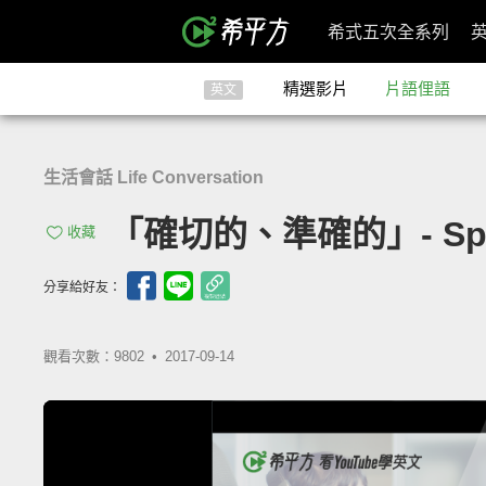
希式五次全系列
精選影片
片語俚語
英文
生活會話 Life Conversation
「確切的、準確的」- Spo
收藏
分享給好友：
觀看次數：9802 •
2017-09-14