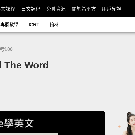
英文課程
日文課程
免費資源
關於希平方
用戶見證
專欄教學
ICRT
翰林
常考100
The Word