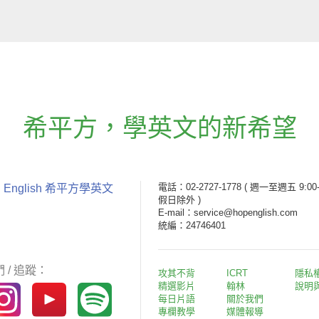
希平方
，
學英文的新希望
電話：02-2727-1778
( 週一至週五 9:00-
 English 希平方學英文
假日除外 )
E-mail：service@hopenglish.com
統編：24746401
 / 追蹤：
攻其不背
ICRT
隱私
精選影片
翰林
說明
每日片語
關於我們
專欄教學
媒體報導