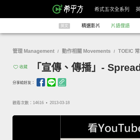
希式五次全系列
精選影片
片語俚語
英文
管理 Management
動作相關 Movements
TOEIC 
/
/
「宣傳、傳播」- Spread 
收藏
分享給好友：
觀看次數：14616 •
2013-03-18