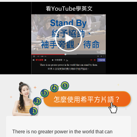
怎麼使用希平方片語？
There is no greater power in the world that can