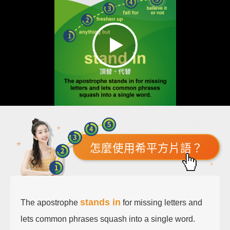
怎麼使用希平方片語？
stands in
The apostrophe
for missing letters and
lets common phrases squash into a single word.