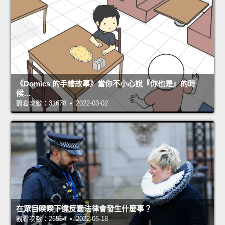
《Domics 的手繪故事》當你不小心說『你也是』的時
候…
觀看次數：31678 • 2022-03-02
在眾目睽睽下違反蠢法律會發生什麼事？
觀看次數：26564 • 2022-05-18