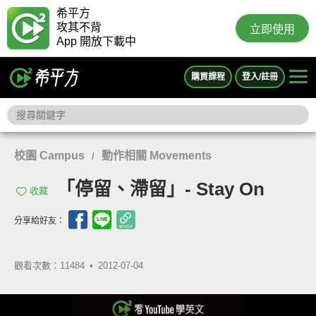
希平方
攻其不背
立即使用
App 開放下載中
購買課程
登入/註冊
校園 Campus
動作相關 Movements
/
「停留、滯留」- Stay On
收藏
分享給好友：
觀看次數：11484 •
2012-07-04