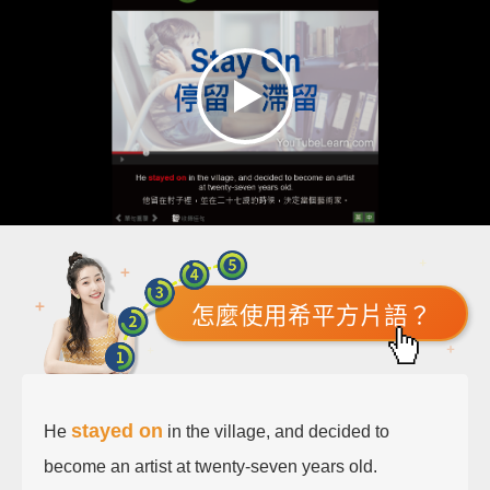
怎麼使用希平方片語？
stayed on
He
in the village, and decided to
become an artist at twenty-seven years old.