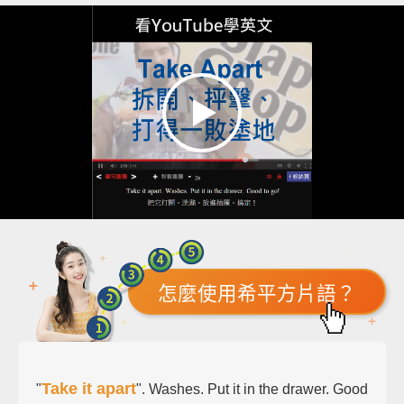
怎麼使用希平方片語？
Take it apart
"
". Washes. Put it in the drawer. Good